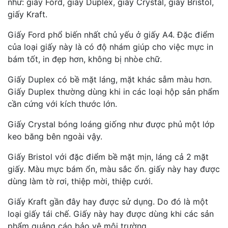
như: giấy Ford, giấy Duplex, giấy Crystal, giấy Bristol,
giấy Kraft.
Giấy Ford phổ biến nhất chủ yếu ở giấy A4. Đặc điểm
của loại giấy này là có độ nhám giúp cho việc mực in
bám tốt, in đẹp hơn, không bị nhòe chữ.
Giấy Duplex có bề mặt láng, mặt khác sẫm màu hơn.
Giấy Duplex thường dùng khi in các loại hộp sản phẩm
cần cứng với kích thước lớn.
Giấy Crystal bóng loáng giống như được phủ một lớp
keo băng bên ngoài vậy.
Giấy Bristol với đặc điểm bề mặt mịn, láng cả 2 mặt
giấy. Màu mực bám ổn, màu sắc ổn. giấy này hay được
dùng làm tờ rơi, thiệp mời, thiệp cưới.
Giấy Kraft gần đây hay được sử dụng. Do đó là một
loại giấy tái chế. Giấy này hay được dùng khi các sản
phẩm quảng cáo bảo vệ môi trường.