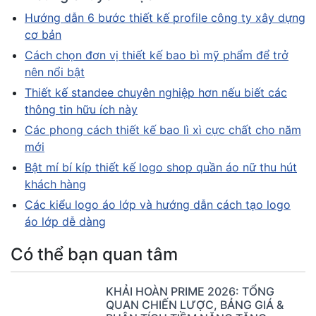
Hướng dẫn 6 bước thiết kế profile công ty xây dựng
cơ bản
Cách chọn đơn vị thiết kế bao bì mỹ phẩm để trở
nên nổi bật
Thiết kế standee chuyên nghiệp hơn nếu biết các
thông tin hữu ích này
Các phong cách thiết kế bao lì xì cực chất cho năm
mới
Bật mí bí kíp thiết kế logo shop quần áo nữ thu hút
khách hàng
Các kiểu logo áo lớp và hướng dẫn cách tạo logo
áo lớp dễ dàng
Có thể bạn quan tâm
KHẢI HOÀN PRIME 2026: TỔNG
QUAN CHIẾN LƯỢC, BẢNG GIÁ &