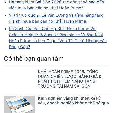
Hạ tầng Nam Sài Gòn 2026 tác động thế nào đến
việc mua bán căn hộ Khải Hoàn Prime?
Vị trí trục đường Lê Văn Lương và tiềm năng tăng
giá khi mua bán căn hộ Khải Hoàn Prime
So Sánh Giá Bán Căn Hộ Khải Hoàn Prime Với
Celesta Heights & Sunrise Riverside – Vì Sao Khải
Hoàn Prime Là Lựa Chọn “Vừa Túi Tiền” Nhưng Vẫn
Đẳng Cấp?
Có thể bạn quan tâm
KHẢI HOÀN PRIME 2026: TỔNG
QUAN CHIẾN LƯỢC, BẢNG GIÁ &
PHÂN TÍCH TIỀM NĂNG TĂNG
TRƯỞNG TẠI NAM SÀI GÒN
Kinh nghiệm vàng khi thiết kế kỷ
yếu, doanh nghiệp không thể bỏ qua