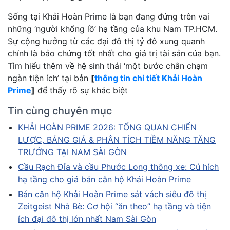
Sống tại Khải Hoàn Prime là bạn đang đứng trên vai
những ‘người khổng lồ’ hạ tầng của khu Nam TP.HCM.
Sự cộng hưởng từ các đại đô thị tỷ đô xung quanh
chính là bảo chứng tốt nhất cho giá trị tài sản của bạn.
Tìm hiểu thêm về hệ sinh thái ‘một bước chân chạm
ngàn tiện ích’ tại bản
[
thông tin chi tiết Khải Hoàn
Prime
]
để thấy rõ sự khác biệt
Tin cùng chuyên mục
KHẢI HOÀN PRIME 2026: TỔNG QUAN CHIẾN
LƯỢC, BẢNG GIÁ & PHÂN TÍCH TIỀM NĂNG TĂNG
TRƯỞNG TẠI NAM SÀI GÒN
Cầu Rạch Đỉa và cầu Phước Long thông xe: Cú hích
hạ tầng cho giá bán căn hộ Khải Hoàn Prime
Bán căn hộ Khải Hoàn Prime sát vách siêu đô thị
Zeitgeist Nhà Bè: Cơ hội “ăn theo” hạ tầng và tiện
ích đại đô thị lớn nhất Nam Sài Gòn