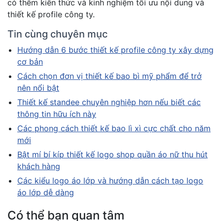
có thêm kiến thức và kinh nghiệm tối ưu nội dung và
thiết kế profile công ty.
Tin cùng chuyên mục
Hướng dẫn 6 bước thiết kế profile công ty xây dựng
cơ bản
Cách chọn đơn vị thiết kế bao bì mỹ phẩm để trở
nên nổi bật
Thiết kế standee chuyên nghiệp hơn nếu biết các
thông tin hữu ích này
Các phong cách thiết kế bao lì xì cực chất cho năm
mới
Bật mí bí kíp thiết kế logo shop quần áo nữ thu hút
khách hàng
Các kiểu logo áo lớp và hướng dẫn cách tạo logo
áo lớp dễ dàng
Có thể bạn quan tâm