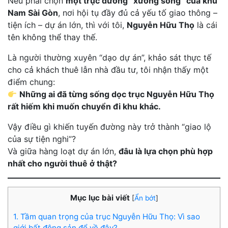
Nếu phải chọn
một trục đường “xương sống” của khu
Nam Sài Gòn
, nơi hội tụ đầy đủ cả yếu tố giao thông –
tiện ích – dự án lớn, thì với tôi,
Nguyễn Hữu Thọ
là cái
tên không thể thay thế.
Là người thường xuyên “dạo dự án”, khảo sát thực tế
cho cả khách thuê lẫn nhà đầu tư, tôi nhận thấy một
điểm chung:
Những ai đã từng sống dọc trục Nguyễn Hữu Thọ
rất hiếm khi muốn chuyển đi khu khác.
Vậy điều gì khiến tuyến đường này trở thành “giao lộ
của sự tiện nghi”?
Và giữa hàng loạt dự án lớn,
đâu là lựa chọn phù hợp
nhất cho người thuê ở thật?
Mục lục bài viết
[
Ẩn bớt
]
1. Tầm quan trọng của trục Nguyễn Hữu Thọ: Vì sao
giới bất động sản đổ về đây?