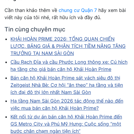
Cần than khảo thêm về
chung cư Quận 7
hãy xem bài
viết này của tôi nhé, rất hữu ích và đầy đủ.
Tin cùng chuyên mục
KHẢI HOÀN PRIME 2026: TỔNG QUAN CHIẾN
LƯỢC, BẢNG GIÁ & PHÂN TÍCH TIỀM NĂNG TĂNG
TRƯỞNG TẠI NAM SÀI GÒN
Cầu Rạch Đỉa và cầu Phước Long thông xe: Cú hích
hạ tầng cho giá bán căn hộ Khải Hoàn Prime
Bán căn hộ Khải Hoàn Prime sát vách siêu đô thị
Zeitgeist Nhà Bè: Cơ hội “ăn theo” hạ tầng và tiện
ích đại đô thị lớn nhất Nam Sài Gòn
Hạ tầng Nam Sài Gòn 2026 tác động thế nào đến
việc mua bán căn hộ Khải Hoàn Prime?
Kết nối từ dự án bán căn hộ Khải Hoàn Prime đến
GS Metro City và Phú Mỹ Hưng: Cuộc sống “một
bước chân chạm ngàn tiện ích”