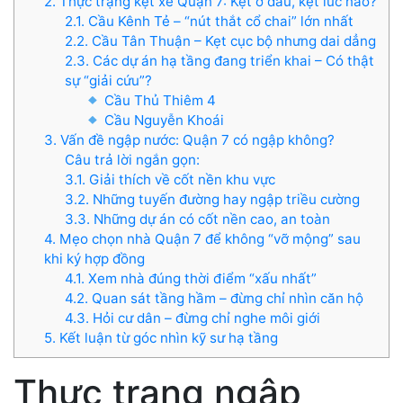
2. Thực trạng kẹt xe Quận 7: Kẹt ở đâu, kẹt lúc nào?
2.1. Cầu Kênh Tẻ – “nút thắt cổ chai” lớn nhất
2.2. Cầu Tân Thuận – Kẹt cục bộ nhưng dai dẳng
2.3. Các dự án hạ tầng đang triển khai – Có thật
sự “giải cứu”?
Cầu Thủ Thiêm 4
Cầu Nguyễn Khoái
3. Vấn đề ngập nước: Quận 7 có ngập không?
Câu trả lời ngắn gọn:
3.1. Giải thích về cốt nền khu vực
3.2. Những tuyến đường hay ngập triều cường
3.3. Những dự án có cốt nền cao, an toàn
4. Mẹo chọn nhà Quận 7 để không “vỡ mộng” sau
khi ký hợp đồng
4.1. Xem nhà đúng thời điểm “xấu nhất”
4.2. Quan sát tầng hầm – đừng chỉ nhìn căn hộ
4.3. Hỏi cư dân – đừng chỉ nghe môi giới
5. Kết luận từ góc nhìn kỹ sư hạ tầng
Thực trạng ngập