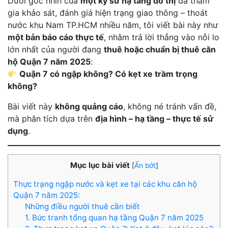
Dưới góc nhìn của
một kỹ sư hạ tầng đô thị
đã tham
gia khảo sát, đánh giá hiện trạng giao thông – thoát
nước khu Nam TP.HCM nhiều năm, tôi viết bài này như
một bản báo cáo thực tế
, nhằm trả lời thẳng vào nỗi lo
lớn nhất của người đang
thuê hoặc chuẩn bị thuê căn
hộ Quận 7 năm 2025
:
Quận 7 có ngập không? Có kẹt xe trầm trọng
không?
Bài viết này
không quảng cáo
, không né tránh vấn đề,
mà phân tích dựa trên
địa hình – hạ tầng – thực tế sử
dụng
.
Mục lục bài viết
[
Ẩn bớt
]
Thực trạng ngập nước và kẹt xe tại các khu căn hộ
Quận 7 năm 2025:
Những điều người thuê cần biết
1. Bức tranh tổng quan hạ tầng Quận 7 năm 2025