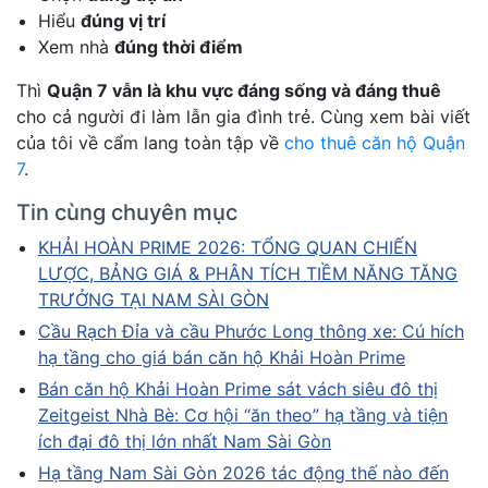
Hiểu
đúng vị trí
Xem nhà
đúng thời điểm
Thì
Quận 7 vẫn là khu vực đáng sống và đáng thuê
cho cả người đi làm lẫn gia đình trẻ. Cùng xem bài viết
của tôi về cẩm lang toàn tập về
cho thuê căn hộ Quận
7
.
Tin cùng chuyên mục
KHẢI HOÀN PRIME 2026: TỔNG QUAN CHIẾN
LƯỢC, BẢNG GIÁ & PHÂN TÍCH TIỀM NĂNG TĂNG
TRƯỞNG TẠI NAM SÀI GÒN
Cầu Rạch Đỉa và cầu Phước Long thông xe: Cú hích
hạ tầng cho giá bán căn hộ Khải Hoàn Prime
Bán căn hộ Khải Hoàn Prime sát vách siêu đô thị
Zeitgeist Nhà Bè: Cơ hội “ăn theo” hạ tầng và tiện
ích đại đô thị lớn nhất Nam Sài Gòn
Hạ tầng Nam Sài Gòn 2026 tác động thế nào đến