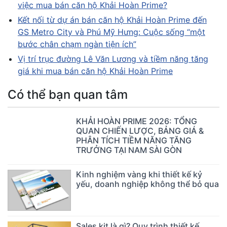
việc mua bán căn hộ Khải Hoàn Prime?
Kết nối từ dự án bán căn hộ Khải Hoàn Prime đến
GS Metro City và Phú Mỹ Hưng: Cuộc sống “một
bước chân chạm ngàn tiện ích”
Vị trí trục đường Lê Văn Lương và tiềm năng tăng
giá khi mua bán căn hộ Khải Hoàn Prime
Có thể bạn quan tâm
KHẢI HOÀN PRIME 2026: TỔNG
QUAN CHIẾN LƯỢC, BẢNG GIÁ &
PHÂN TÍCH TIỀM NĂNG TĂNG
TRƯỞNG TẠI NAM SÀI GÒN
Kinh nghiệm vàng khi thiết kế kỷ
yếu, doanh nghiệp không thể bỏ qua
Sales kit là gì? Quy trình thiết kế