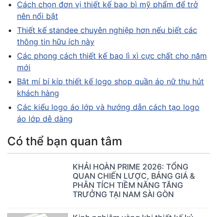
Cách chọn đơn vị thiết kế bao bì mỹ phẩm để trở
nên nổi bật
Thiết kế standee chuyên nghiệp hơn nếu biết các
thông tin hữu ích này
Các phong cách thiết kế bao lì xì cực chất cho năm
mới
Bật mí bí kíp thiết kế logo shop quần áo nữ thu hút
khách hàng
Các kiểu logo áo lớp và hướng dẫn cách tạo logo
áo lớp dễ dàng
Có thể bạn quan tâm
KHẢI HOÀN PRIME 2026: TỔNG
QUAN CHIẾN LƯỢC, BẢNG GIÁ &
PHÂN TÍCH TIỀM NĂNG TĂNG
TRƯỞNG TẠI NAM SÀI GÒN