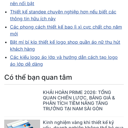
nên nổi bật
Thiết kế standee chuyên nghiệp hơn nếu biết các
thông tin hữu ích này
Các phong cách thiết kế bao lì xì cực chất cho năm
mới
Bật mí bí kíp thiết kế logo shop quần áo nữ thu hút
khách hàng
Các kiểu logo áo lớp và hướng dẫn cách tạo logo
áo lớp dễ dàng
Có thể bạn quan tâm
KHẢI HOÀN PRIME 2026: TỔNG
QUAN CHIẾN LƯỢC, BẢNG GIÁ &
PHÂN TÍCH TIỀM NĂNG TĂNG
TRƯỞNG TẠI NAM SÀI GÒN
Kinh nghiệm vàng khi thiết kế kỷ
yếu, doanh nghiệp không thể bỏ qua