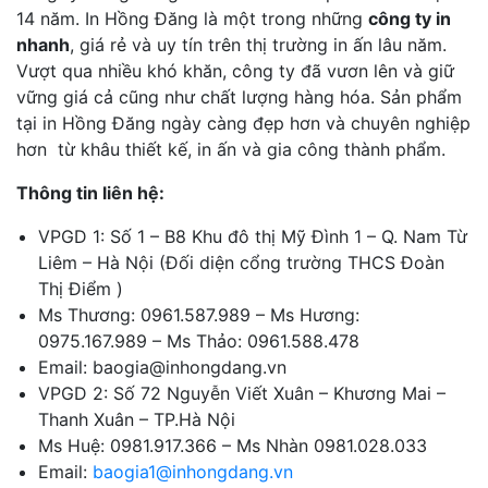
14 năm. In Hồng Đăng là một trong những
công ty in
nhanh
, giá rẻ và uy tín trên thị trường in ấn lâu năm.
Vượt qua nhiều khó khăn, công ty đã vươn lên và giữ
vững giá cả cũng như chất lượng hàng hóa. Sản phẩm
tại in Hồng Đăng ngày càng đẹp hơn và chuyên nghiệp
hơn từ khâu thiết kế, in ấn và gia công thành phẩm.
Thông tin liên hệ:
VPGD 1: Số 1 – B8 Khu đô thị Mỹ Đình 1 – Q. Nam Từ
Liêm – Hà Nội (Đối diện cổng trường THCS Đoàn
Thị Điểm )
Ms Thương: 0961.587.989 – Ms Hương:
0975.167.989 – Ms Thảo: 0961.588.478
Email: baogia@inhongdang.vn
VPGD 2: Số 72 Nguyễn Viết Xuân – Khương Mai –
Thanh Xuân – TP.Hà Nội
Ms Huệ: 0981.917.366 – Ms Nhàn 0981.028.033
Email:
baogia1@inhongdang.vn