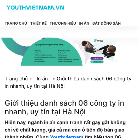
TRANG CHỦ
THIẾT KẾ
THƯƠNG HIỆU
IN ẤN
BẤT ĐỘNG SẢN
Trang chủ »
In ấn
»
Giới thiệu danh sách 06 công ty
in nhanh, uy tín tại Hà Nội
Giới thiệu danh sách 06 công ty in
nhanh, uy tín tại Hà Nội
Hiện nay, ngành in ấn cạnh tranh rất gay gắt không
chỉ về chất lượng, giá cả mà còn ở tiến độ bàn giao
thành phẩm. Cùng
Youthvietnam
tìm hiểu top 06