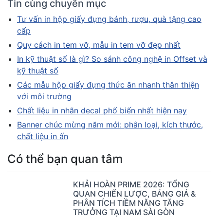
Tin cùng chuyên mục
Tư vấn in hộp giấy đựng bánh, rượu, quà tặng cao
cấp
Quy cách in tem vỡ, mẫu in tem vỡ đẹp nhất
In kỹ thuật số là gì? So sánh công nghệ in Offset và
kỹ thuật số
Các mẫu hộp giấy đựng thức ăn nhanh thân thiện
với môi trường
Chất liệu in nhãn decal phổ biến nhất hiện nay
Banner chúc mừng năm mới: phân loại, kích thước,
chất liệu in ấn
Có thể bạn quan tâm
KHẢI HOÀN PRIME 2026: TỔNG
QUAN CHIẾN LƯỢC, BẢNG GIÁ &
PHÂN TÍCH TIỀM NĂNG TĂNG
TRƯỞNG TẠI NAM SÀI GÒN