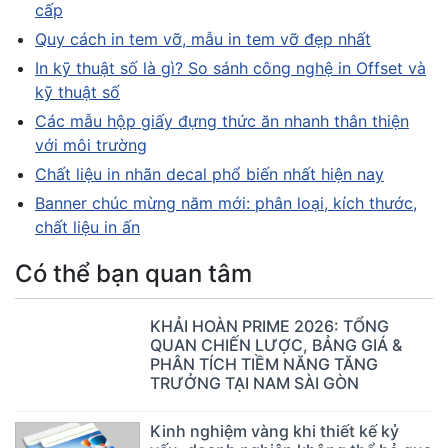
cấp
Quy cách in tem vỡ, mẫu in tem vỡ đẹp nhất
In kỹ thuật số là gì? So sánh công nghệ in Offset và
kỹ thuật số
Các mẫu hộp giấy đựng thức ăn nhanh thân thiện
với môi trường
Chất liệu in nhãn decal phổ biến nhất hiện nay
Banner chúc mừng năm mới: phân loại, kích thước,
chất liệu in ấn
Có thể bạn quan tâm
KHẢI HOÀN PRIME 2026: TỔNG
QUAN CHIẾN LƯỢC, BẢNG GIÁ &
PHÂN TÍCH TIỀM NĂNG TĂNG
TRƯỞNG TẠI NAM SÀI GÒN
Kinh nghiệm vàng khi thiết kế kỷ