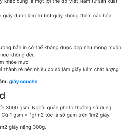
ấy khác cũng là một lợi thế do Việt Nam tự sản xuất
do giấy được làm từ bột giấy không thêm các hóa
 lượng bản in có thể không được đẹp như mong muốn
 mực không đều
làm nhòe mực
á thành rẻ nên nhiều cơ sở làm giấy kém chất lượng
hêm:
giấy couche
rd
đến 3000 gsm. Ngoài quán photo thường sử dụng
 Cứ 1 gsm = 1g/m2 tức là số gam trên 1m2 giấy.
 1m2 giấy nặng 300g.