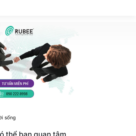
ời sống
ó thể bạn quan tâm