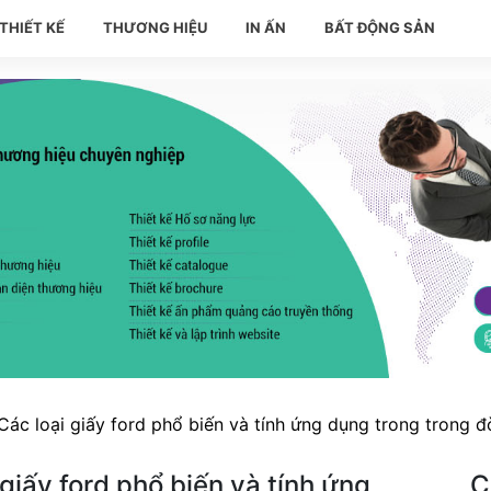
THIẾT KẾ
THƯƠNG HIỆU
IN ẤN
BẤT ĐỘNG SẢN
 Các loại giấy ford phổ biến và tính ứng dụng trong trong đ
 giấy ford phổ biến và tính ứng
C