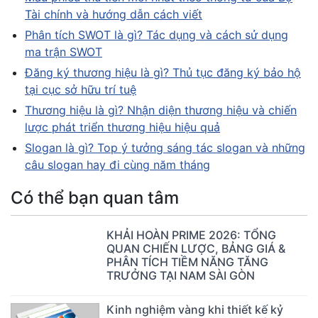
Tài chính và hướng dẫn cách viết
Phân tích SWOT là gì? Tác dụng và cách sử dụng
ma trận SWOT
Đăng ký thương hiệu là gì? Thủ tục đăng ký bảo hộ
tại cục sở hữu trí tuệ
Thương hiệu là gì? Nhận diện thương hiệu và chiến
lược phát triển thương hiệu hiệu quả
Slogan là gì? Top ý tưởng sáng tác slogan và những
câu slogan hay đi cùng năm tháng
Có thể bạn quan tâm
KHẢI HOÀN PRIME 2026: TỔNG
QUAN CHIẾN LƯỢC, BẢNG GIÁ &
PHÂN TÍCH TIỀM NĂNG TĂNG
TRƯỞNG TẠI NAM SÀI GÒN
Kinh nghiệm vàng khi thiết kế kỷ