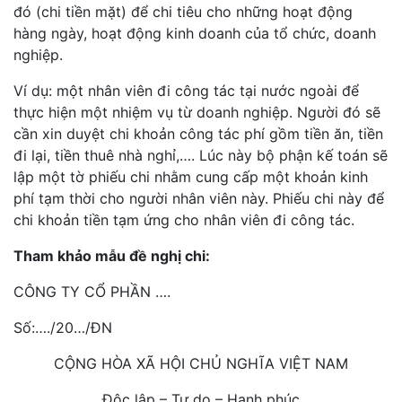
đó (chi tiền mặt) để chi tiêu cho những hoạt động
hàng ngày, hoạt động kinh doanh của tổ chức, doanh
nghiệp.
Ví dụ: một nhân viên đi công tác tại nước ngoài để
thực hiện một nhiệm vụ từ doanh nghiệp. Người đó sẽ
cần xin duyệt chi khoản công tác phí gồm tiền ăn, tiền
đi lại, tiền thuê nhà nghỉ,…. Lúc này bộ phận kế toán sẽ
lập một tờ phiếu chi nhằm cung cấp một khoản kinh
phí tạm thời cho người nhân viên này. Phiếu chi này để
chi khoản tiền tạm ứng cho nhân viên đi công tác.
Tham khảo mẫu đề nghị chi:
CÔNG TY CỔ PHẦN ….
Số:…./20…/ĐN
CỘNG HÒA XÃ HỘI CHỦ NGHĨA VIỆT NAM
Độc lập – Tự do – Hạnh phúc