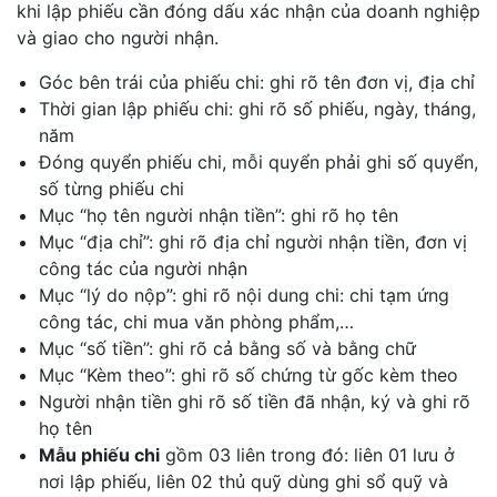
khi lập phiếu cần đóng dấu xác nhận của doanh nghiệp
và giao cho người nhận.
Góc bên trái của phiếu chi: ghi rõ tên đơn vị, địa chỉ
Thời gian lập phiếu chi: ghi rõ số phiếu, ngày, tháng,
năm
Đóng quyển phiếu chi, mỗi quyển phải ghi số quyển,
số từng phiếu chi
Mục “họ tên người nhận tiền”: ghi rõ họ tên
Mục “địa chỉ”: ghi rõ địa chỉ người nhận tiền, đơn vị
công tác của người nhận
Mục “lý do nộp”: ghi rõ nội dung chi: chi tạm ứng
công tác, chi mua văn phòng phẩm,…
Mục “số tiền”: ghi rõ cả bằng số và bằng chữ
Mục “Kèm theo”: ghi rõ số chứng từ gốc kèm theo
Người nhận tiền ghi rõ số tiền đã nhận, ký và ghi rõ
họ tên
Mẫu phiếu chi
gồm 03 liên trong đó: liên 01 lưu ở
nơi lập phiếu, liên 02 thủ quỹ dùng ghi sổ quỹ và