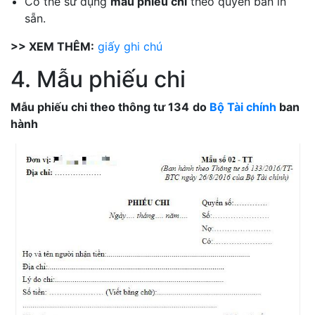
Có thể sử dụng
mẫu phiếu chi
theo quyển bán in
sẵn.
>> XEM THÊM:
giấy ghi chú
4. Mẫu phiếu chi
Mẫu phiếu chi theo thông tư 134
do
Bộ Tài chính
ban
hành